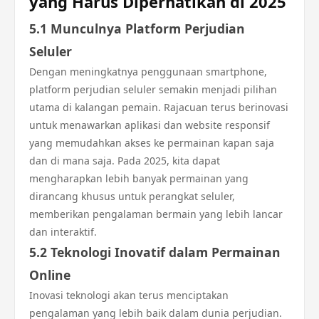
yang Harus Diperhatikan di 2025
5.1 Munculnya Platform Perjudian
Seluler
Dengan meningkatnya penggunaan smartphone,
platform perjudian seluler semakin menjadi pilihan
utama di kalangan pemain. Rajacuan terus berinovasi
untuk menawarkan aplikasi dan website responsif
yang memudahkan akses ke permainan kapan saja
dan di mana saja. Pada 2025, kita dapat
mengharapkan lebih banyak permainan yang
dirancang khusus untuk perangkat seluler,
memberikan pengalaman bermain yang lebih lancar
dan interaktif.
5.2 Teknologi Inovatif dalam Permainan
Online
Inovasi teknologi akan terus menciptakan
pengalaman yang lebih baik dalam dunia perjudian.