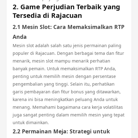
2. Game Perjudian Terbaik yang
Tersedia di Rajacuan
2.1 Mesin Slot: Cara Memaksimalkan RTP
Anda
Mesin slot adalah salah satu jenis permainan paling
populer di Rajacuan. Dengan berbagai tema dan fitur
menarik, mesin slot mampu menarik perhatian
banyak pemain. Untuk memaksimalkan RTP Anda,
penting untuk memilih mesin dengan persentase
pengembalian yang tinggi. Selain itu, perhatikan
garis pembayaran dan fitur bonus yang ditawarkan,
karena ini bisa meningkatkan peluang Anda untuk
menang. Memahami bagaimana cara kerja volatilitas
juga sangat penting dalam memilih mesin yang tepat
untuk dimainkan.
2.2 Permainan Meja: Strategi untuk