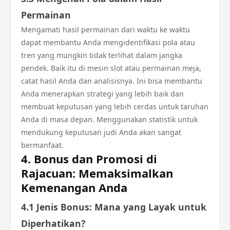
Permainan
Mengamati hasil permainan dari waktu ke waktu
dapat membantu Anda mengidentifikasi pola atau
tren yang mungkin tidak terlihat dalam jangka
pendek. Baik itu di mesin slot atau permainan meja,
catat hasil Anda dan analisisnya. Ini bisa membantu
Anda menerapkan strategi yang lebih baik dan
membuat keputusan yang lebih cerdas untuk taruhan
Anda di masa depan. Menggunakan statistik untuk
mendukung keputusan judi Anda akan sangat
bermanfaat.
4. Bonus dan Promosi di
Rajacuan: Memaksimalkan
Kemenangan Anda
4.1 Jenis Bonus: Mana yang Layak untuk
Diperhatikan?