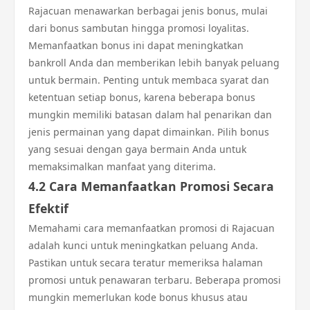
Rajacuan menawarkan berbagai jenis bonus, mulai
dari bonus sambutan hingga promosi loyalitas.
Memanfaatkan bonus ini dapat meningkatkan
bankroll Anda dan memberikan lebih banyak peluang
untuk bermain. Penting untuk membaca syarat dan
ketentuan setiap bonus, karena beberapa bonus
mungkin memiliki batasan dalam hal penarikan dan
jenis permainan yang dapat dimainkan. Pilih bonus
yang sesuai dengan gaya bermain Anda untuk
memaksimalkan manfaat yang diterima.
4.2 Cara Memanfaatkan Promosi Secara
Efektif
Memahami cara memanfaatkan promosi di Rajacuan
adalah kunci untuk meningkatkan peluang Anda.
Pastikan untuk secara teratur memeriksa halaman
promosi untuk penawaran terbaru. Beberapa promosi
mungkin memerlukan kode bonus khusus atau