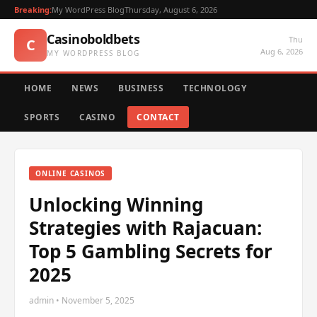
Breaking:
My WordPress Blog
Thursday, August 6, 2026
Casinoboldbets
Thu
C
Aug 6, 2026
MY WORDPRESS BLOG
HOME
NEWS
BUSINESS
TECHNOLOGY
SPORTS
CASINO
CONTACT
ONLINE CASINOS
Unlocking Winning
Strategies with Rajacuan:
Top 5 Gambling Secrets for
2025
admin • November 5, 2025