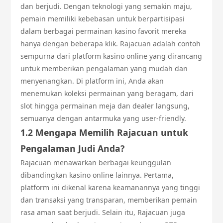
dan berjudi. Dengan teknologi yang semakin maju,
pemain memiliki kebebasan untuk berpartisipasi
dalam berbagai permainan kasino favorit mereka
hanya dengan beberapa klik. Rajacuan adalah contoh
sempurna dari platform kasino online yang dirancang
untuk memberikan pengalaman yang mudah dan
menyenangkan. Di platform ini, Anda akan
menemukan koleksi permainan yang beragam, dari
slot hingga permainan meja dan dealer langsung,
semuanya dengan antarmuka yang user-friendly.
1.2 Mengapa Memilih Rajacuan untuk
Pengalaman Judi Anda?
Rajacuan menawarkan berbagai keunggulan
dibandingkan kasino online lainnya. Pertama,
platform ini dikenal karena keamanannya yang tinggi
dan transaksi yang transparan, memberikan pemain
rasa aman saat berjudi. Selain itu, Rajacuan juga